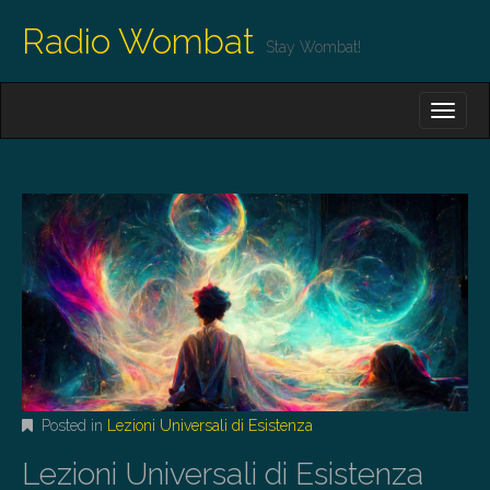
Radio Wombat
Stay Wombat!
M
S
K
A
I
I
P
T
N
O
M
C
O
E
N
N
T
E
U
N
T
Posted in
Lezioni Universali di Esistenza
Lezioni Universali di Esistenza