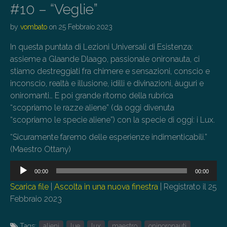
#10 – “Veglie”
by
vombato
on
25 Febbraio 2023
In questa puntata di Lezioni Universali di Esistenza:
assieme a Glaande Dlaago, passionale onironauta, ci
stiamo destreggiati fra chimere e sensazioni, conscio e
inconscio, realtà e illusione, idilli e divinazioni, àuguri e
oniromanti… E poi grande ritorno della rubrica
“scopriamo le razze aliene” (da oggi divenuta
“scopriamo le specie aliene”) con la specie di oggi: i Lux.
“Sicuramente faremo delle esperienze indimenticabili.”
(Maestro Ottany)
Audio
00:00
00:00
Player
Scarica file
|
Ascolta in una nuova finestra
|
Registrato il 25
Febbraio 2023
Tags:
alieni
lue
lux
maestro
oninoronauti