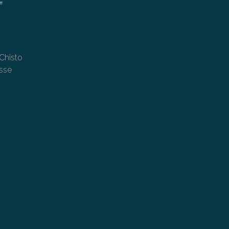
”
 Chisto
isse