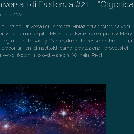
iversali di Esistenza #21 – “Orgonica
Gennaio 2024
 di Lezioni Universali di Esistenza: vibrazioni altissime da voci
rnano con noi, ospiti il Maestro Rickygianco e il profeta Merry
ollega ripetente Randy Cramer, di rocche rosse, ombre lunari, r
 draconiani, amici insettoidi, campi gravitazionali, processi di
nverso, ficconi massesi, e ancora: Wilhelm Reich…
→