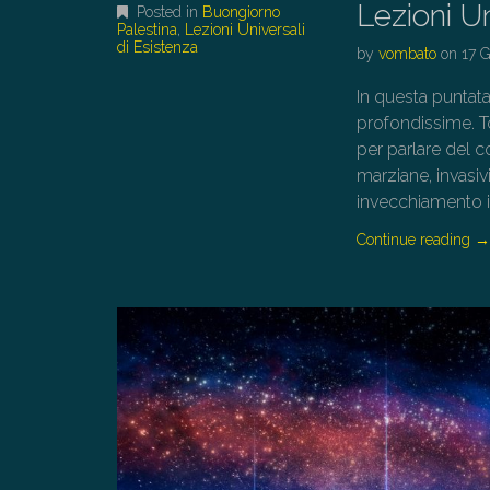
Lezioni Un
Posted in
Buongiorno
Palestina
,
Lezioni Universali
di Esistenza
by
vombato
on
17 
In questa puntata
profondissime. To
per parlare del c
marziane, invasivi
invecchiamento i
Continue reading