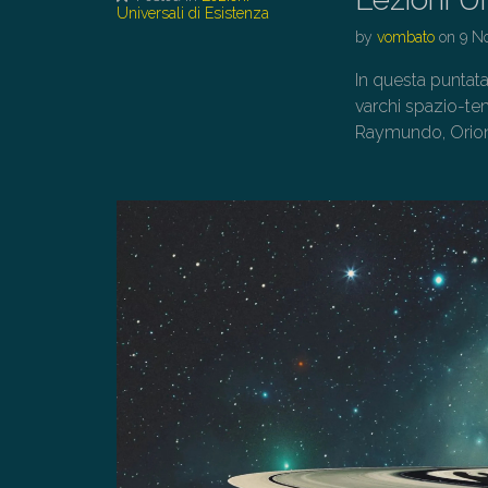
Universali di Esistenza
by
vombato
on
9 N
In questa puntata
varchi spazio-te
Raymundo, Orione