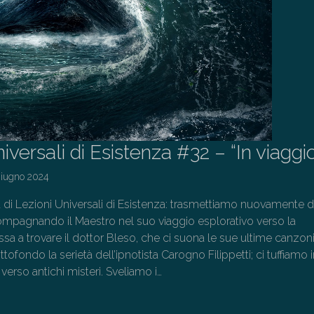
iversali di Esistenza #32 – “In viaggi
Giugno 2024
a di Lezioni Universali di Esistenza: trasmettiamo nuovamente 
pagnando il Maestro nel suo viaggio esplorativo verso la
sa a trovare il dottor Bleso, che ci suona le sue ultime canzoni
tofondo la serietà dell’ipnotista Carogno Filippetti; ci tuffiamo 
erso antichi misteri. Sveliamo i…
→