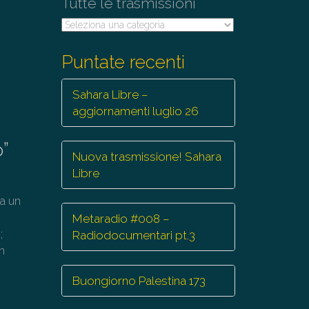
Tutte le trasmissioni
Tutte
le
trasmissioni
Puntate recenti
Sahara Libre –
aggiornamenti luglio 26
o”
Nuova trasmissione! Sahara
Libre
da un
Metaradio #008 –
;
Radiodocumentari pt.3
in
Buongiorno Palestina 173