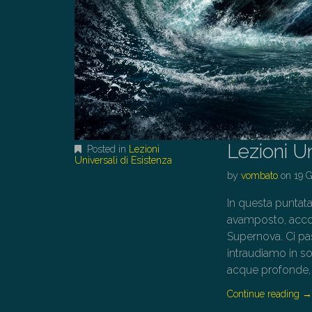
Lezioni Un
Posted in
Lezioni
Universali di Esistenza
by
vombato
on
19 
In questa puntat
avamposto, accom
Supernova. Ci pas
intraudiamo in sot
acque profonde, v
Continue reading