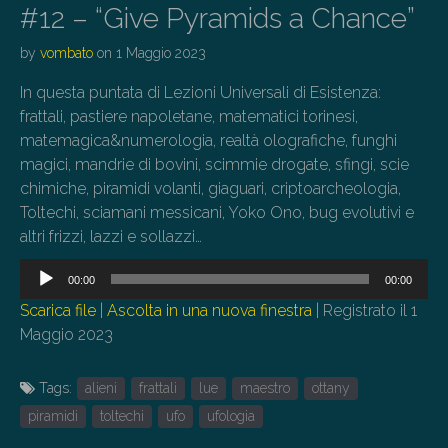
#12 – “Give Pyramids a Chance”
by
vombato
on
1 Maggio 2023
In questa puntata di Lezioni Universali di Esistenza:
frattali, pastiere napoletane, matematici torinesi,
matemagica&numerologia, realtà olografiche, funghi
magici, mandrie di bovini, scimmie drogate, sfingi, scie
chimiche, piramidi volanti, giaguari, criptoarcheologia,
Toltechi, sciamani messicani, Yoko Ono, bug evolutivi e
altri frizzi, lazzi e sollazzi…
Audio
00:00
00:00
Player
Scarica file
|
Ascolta in una nuova finestra
|
Registrato il 1
Maggio 2023
Tags:
alieni
frattali
lue
maestro
ottany
piramidi
toltechi
ufo
ufologia