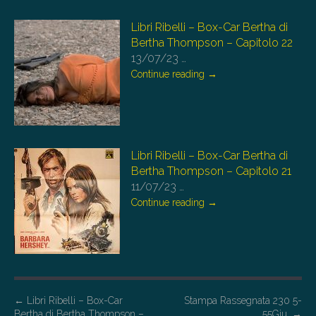
Libri Ribelli – Box-Car Bertha di
Bertha Thompson – Capitolo 22
13/07/23
…
Continue reading
→
Libri Ribelli – Box-Car Bertha di
Bertha Thompson – Capitolo 21
11/07/23
…
Continue reading
→
P
←
Libri Ribelli – Box-Car
Stampa Rassegnata 230 5-
Bertha di Bertha Thompson –
55Giu.
→