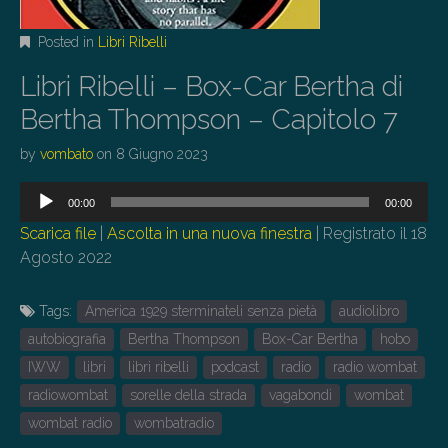
Posted in
Libri Ribelli
Libri Ribelli – Box-Car Bertha di
Bertha Thompson – Capitolo 7
by
vombato
on
8 Giugno 2023
Audio
00:00
00:00
Player
Scarica file
|
Ascolta in una nuova finestra
|
Registrato il 18
Agosto 2022
Tags:
America 1929 sterminateli senza pietà
audiolibro
autobiografia
Bertha Thompson
Box-Car Bertha
hobo
IWW
libri
libri ribelli
podcast
radio
radio wombat
radiowombat
sorelle della strada
vagabondi
wombat
wombat radio
wombatradio