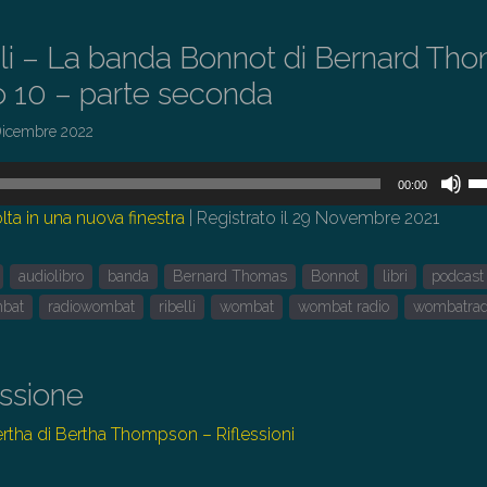
elli – La banda Bonnot di Bernard Th
o 10 – parte seconda
Dicembre 2022
U
00:00
i
lta in una nuova finestra
|
Registrato il 29 Novembre 2021
tas
fr
audiolibro
banda
Bernard Thomas
Bonnot
libri
podcast
su
pe
mbat
radiowombat
ribelli
wombat
wombat radio
wombatrad
au
o
di
issione
il
Bertha di Bertha Thompson – Riflessioni
vo