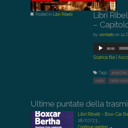
Libri Rib
Posted in
Libri Ribelli
– Capitol
by
vombato
on
14 
Audio
00:00
Player
Scarica file
|
Asco
Tags:
anarchia
radio
radio wo
Ultime puntate della trasm
Libri Ribelli – Box-Car 
18/07/23
…
Continue reading
→