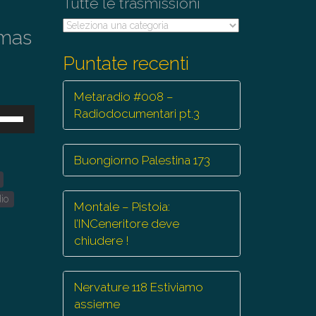
Tutte le trasmissioni
Tutte
omas
le
trasmissioni
Puntate recenti
Metaradio #008 –
sa
Radiodocumentari pt.3
ti
Buongiorno Palestina 173
eccia
/giù
r
io
Montale – Pistoia:
mentare
l’INCeneritore deve
chiudere !
minuire
lume.
Nervature 118 Estiviamo
assieme