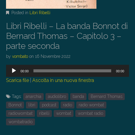
Posted in
Libri Ribelli
Libri Ribelli – La banda Bonnot di
Bernard Thomas – Capitolo 3 –
parte seconda
by
vombato
on
16 Novembre 2022
Audio
00:00
00:00
Player
Scarica file
|
Ascolta in una nuova finestra
Tags:
anarchia
audiolibro
banda
Bernard Thomas
Bonnot
libri
podcast
radio
radio wombat
radiowombat
ribelli
wombat
wombat radio
wombatradio