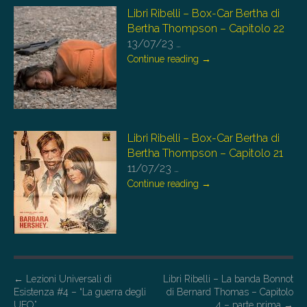
Libri Ribelli – Box-Car Bertha di
Bertha Thompson – Capitolo 22
13/07/23
…
Continue reading
→
Libri Ribelli – Box-Car Bertha di
Bertha Thompson – Capitolo 21
11/07/23
…
Continue reading
→
P
←
Lezioni Universali di
Libri Ribelli – La banda Bonnot
Esistenza #4 – “La guerra degli
di Bernard Thomas – Capitolo
o
UFO”
4 – parte prima
→