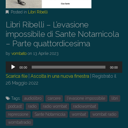
Posted in
Libri Ribelli
Libri Ribelli – L’evasione
impossibile di Sante Notarnicola
– Parte quattordicesima
by
vombato
on
13 Aprile 2023
Audio
00:00
00:00
Player
Scarica file
|
Ascolta in una nuova finestra
|
Registrato il
26 Maggio 2022
Tags:
audiolibro
carcere
l'evasione impossibile
libri
podcast
radio
radio wombat
radiowombat
repressione
Sante Notarnicola
wombat
wombat radio
wombatradio