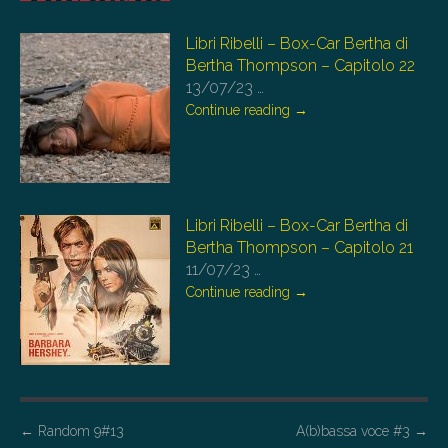
Libri Ribelli – Box-Car Bertha di
Bertha Thompson – Capitolo 22
13/07/23
…
Continue reading
→
Libri Ribelli – Box-Car Bertha di
Bertha Thompson – Capitolo 21
11/07/23
…
Continue reading
→
P
←
Random 9#13
A(b)bassa voce #3
→