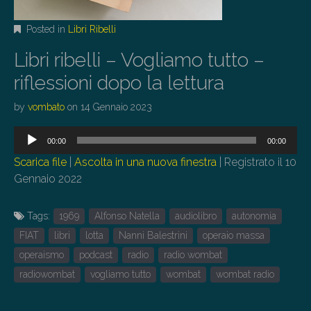
Posted in
Libri Ribelli
Libri ribelli – Vogliamo tutto –
riflessioni dopo la lettura
by
vombato
on
14 Gennaio 2023
Audio
00:00
00:00
Player
Scarica file
|
Ascolta in una nuova finestra
|
Registrato il 10
Gennaio 2022
Tags:
1969
Alfonso Natella
audiolibro
autonomia
FIAT
libri
lotta
Nanni Balestrini
operaio massa
operaismo
podcast
radio
radio wombat
radiowombat
vogliamo tutto
wombat
wombat radio