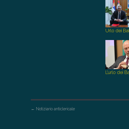
Urlo dei Ba
L’urlo dei 
P
←
Notiziario anticlericale
o
s