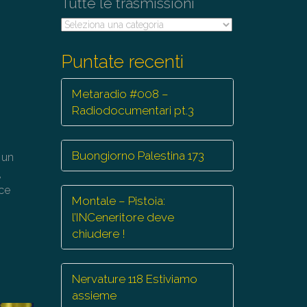
Tutte le trasmissioni
Tutte
le
trasmissioni
Puntate recenti
Metaradio #008 –
Radiodocumentari pt.3
Buongiorno Palestina 173
n un
,
oce
Montale – Pistoia:
l’INCeneritore deve
chiudere !
Nervature 118 Estiviamo
assieme