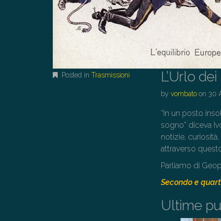
L’Urlo dei
Posted in
Trasmissioni
by
vombato
on
30 
“In un posto insol
sogno” diceva Ivo
notizie, curiosità
attraverso questo in
Parliamo di Geop
Secondo e quart
Ultime pu