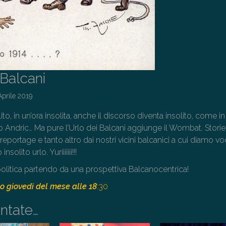
 Balcani
Aprile 2019
ito, in un’ora insolita, anche il discorso diventa insolito, come i
 Andric… Ma pure l’Urlo dei Balcani aggiunge il Wombat. Storie
, reportage e tanto altro dai nostri vicini balcanici a cui diamo v
solito urlo. Yuriiiiiii!!!
olitica partendo da una prospettiva Balcanocentrica!
o giovedì del mese alle 18
:30
ntate…