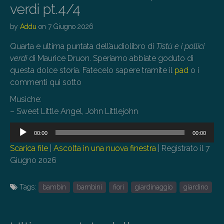
verdi pt.4/4
by
Addu
on
7 Giugno 2026
Quarta e ultima puntata dell’audiolibro di
Tistù e i pollici
verdi
di Maurice Druon. Speriamo abbiate goduto di
questa dolce storia. Fatecelo sapere tramite il
pad
o i
commenti qui sotto
Musiche:
– Sweet Little Angel, John Littlejohn
Audio
00:00
00:00
Player
Scarica file
|
Ascolta in una nuova finestra
|
Registrato il 7
Giugno 2026
Tags:
bambin
bambini
fiori
giardinaggio
giardino