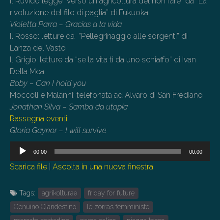
Il Ruvido legge “verso un agricoltura del non fare” da “La
rivoluzione del filo di paglia” di Fukuoka
Violetta Parra – Gracias a la vida
Il Rosso: letture da “Pellegrinaggio alle sorgenti” di
Lanza del Vasto
Il Grigio: letture da “se la vita ti da uno schiaffo” di Ivan
Della Mea
Boby – Can I hold you
Moccoli e Malanni: telefonata ad Alvaro di San Frediano
Jonathan Silva – Samba da utopia
Rassegna eventi
Gloria Gaynor – I will survive
Audio
00:00
00:00
Player
Scarica file
|
Ascolta in una nuova finestra
Tags:
agrikolturae
friday for future
Genuino Clandestino
le zorras femministe