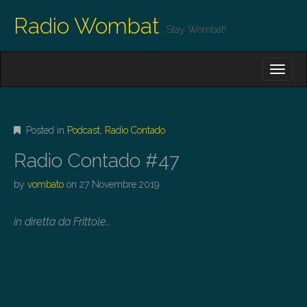
Radio Wombat
Stay Wombat!
M
S
K
A
I
I
P
T
N
O
Posted in
Podcast
,
Radio Contado
M
C
O
E
Radio Contado #47
N
N
T
by
vombato
on
27 Novembre 2019
E
U
N
T
in diretta da Frittole…