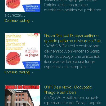
l'origine della costruzione
mediatica e politica del problema
sicurezza…
…
Continue reading
→
Piazza Tanucci. Di cosa parliamo
quando parliamo di sicurezza? #1
18/06/26
"Decreti e costruzione
del nemico".Con Vincenzo Scalia
(Unifi), sociologo, che unisce alla
ricerca accademica una lunga
esperienza sul campo in…
…
Continue reading
→
UniFi D4 a Novoli Occupato:
Thiago e Saif Liberi !
06/05/26
Mobilitazione urgente
e permanente per Gaza, il popolo