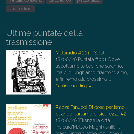
mercato contadino
parco eolico
piazza tasso
stop pesticidi
Ultime puntate della
trasmissione
Metaradio #001 – Saluti
18/06/26
Puntata #001. Dove
ascoltiamo le basi che saranno,
ma ci dilunghiamo, fraintendiamo,
e finiremo alla prossima.
…
Continue reading
→
Piazza Tanucci. Di cosa parliamo
quando parliamo di sicurezza #2
18/06/26
"Firenze la città
insicura"Matteo Magni (Unifi). Il
"caso Firenze" 1989/90. Ovvero