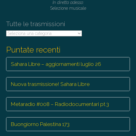
In diretta adesso:
i
Selezione musicale
o
Tutte le trasmissioni
n
Tutte
le
trasmissioni
Puntate recenti
Sahara Libre – aggiornamenti luglio 26
Nuova trasmissione! Sahara Libre
Metaradio #008 – Radiodocumentari pt.3
Buongiorno Palestina 173