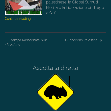
palestinese, la Global Sumud
Flotilla e la Liberazione di Thiago
e Saif…
…
Continue reading
→
P
←
Stampa Rassegnata 086
Buongiorno Palestina 19
→
18-24Nov.
o
s
t
Ascolta la diretta
n
a
v
i
g
a
t