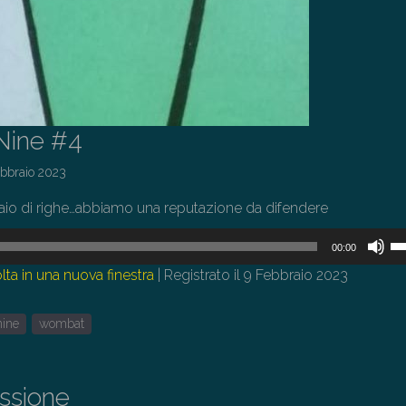
Nine #4
ebbraio 2023
io di righe…abbiamo una reputazione da difendere
U
00:00
i
lta in una nuova finestra
|
Registrato il 9 Febbraio 2023
tas
fr
nine
wombat
su
pe
au
issione
o