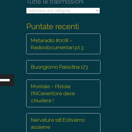
Tutte le trasmissioni
Tutte
le
trasmissioni
Puntate recenti
Metaradio #008 –
Radiodocumentari pt.3
Buongiorno Palestina 173
sa
Montale – Pistoia:
ti
l’INCeneritore deve
eccia
chiudere !
/giù
r
Nervature 118 Estiviamo
mentare
assieme