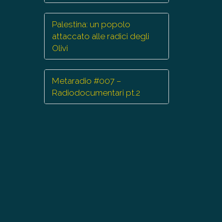
minuire
Palestina: un popolo
lume.
attaccato alle radici degli
Olivi
Metaradio #007 –
Radiodocumentari pt.2