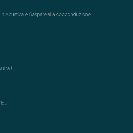
di
il
 Acustica e Gaspare alla cooconduzione
…
vo
quina !
…
PE
…