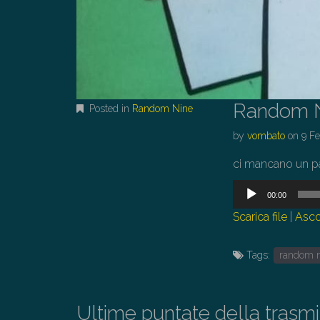
Random 
Posted in
Random Nine
by
vombato
on
9 F
ci mancano un pa
Audio
00:00
Player
Scarica file
|
Asco
Tags:
random 
Ultime puntate della trasm