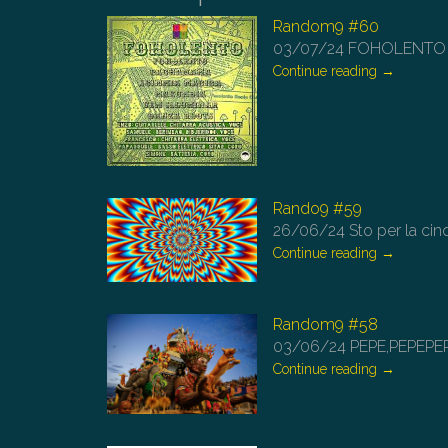
Random9 #60
03/07/24
FOHOLENTO in
Continue reading
→
Rando9 #59
26/06/24
Sto per la cin
Continue reading
→
Random9 #58
03/06/24
PEPE,PEPEPE
Continue reading
→