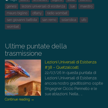
genesi
lezioni universali di esistenza
lue
maestro
mauro biglino
ottany
radio wombat
san giovanni battista
san remo
solaristica
ufo
wombat
Ultime puntate della
trasmissione
Lezioni Universali di Esistenza
#38 – Quetzalcoatl
22/07/26
In questa puntata di
Lezioni Universali di Esistenza:
ancora nostro graditissimo ospite
l’ingegner Ciccio Pennello e le
sue ablazioni. Nella…
…
Continue reading
→