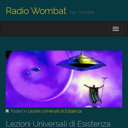
Radio Wombat
Stay Wombat!
M
S
K
A
I
I
P
T
N
O
M
C
O
E
N
N
T
E
U
N
T
Posted in
Lezioni Universali di Esistenza
Lezioni Universali di Esistenza