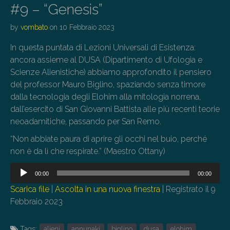
#9 – “Genesis”
by
vombato
on
10 Febbraio 2023
In questa puntata di Lezioni Universali di Esistenza:
ancora assieme al DUSA (Dipartimento di Ufologia e
Scienze Alienistiche) abbiamo approfondito il pensiero
del professor Mauro Biglino, spaziando senza timore
dalla tecnologia degli Elohim alla mitologia norrena,
dall’esercito di San Giovanni Battista alle più recenti teorie
neoadamitiche, passando per San Remo.
“Non abbiate paura di aprire gli occhi nel buio, perché
non è da lì che respirate.” (Maestro Ottany)
Audio
00:00
00:00
Player
Scarica file
|
Ascolta in una nuova finestra
|
Registrato il 9
Febbraio 2023
Tags:
alieni
annunaki
biglino
dusa
elohim