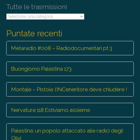
Tutte le trasmissioni
n
Tutte
le
trasmissioni
Puntate recenti
Metaradio #008 – Radiodocumentari pt.3
Buongiorno Palestina 173
Montale – Pistoia: l’INCeneritore deve chiudere !
Nervature 118 Estiviamo assieme
Palestina: un popolo attaccato alle radici degli
Olivi