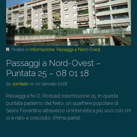
Posted in
Informazione
,
Passaggi a Nord-Ovest
Passaggi a Nord-Ovest –
Puntata 25 – 08 01 18
by
vombato
on
10 Gennaio 2018
Passaggi a N-O. Podcast trasmissione 25. In questa
puntata parliamo del Neto, un quartiere popolare di
Sesto Fiorentino attraverso un’intervista a più voci con chi
ci è nato e cresciuto. (Prima parte).