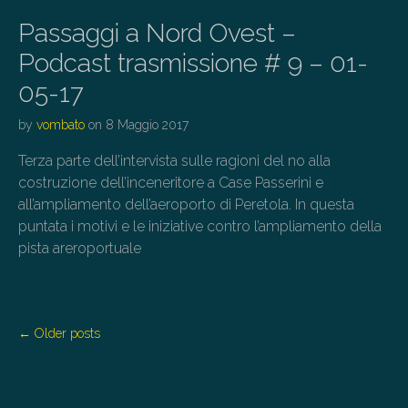
Passaggi a Nord Ovest –
Podcast trasmissione # 9 – 01-
05-17
by
vombato
on
8 Maggio 2017
Terza parte dell’intervista sulle ragioni del no alla
costruzione dell’inceneritore a Case Passerini e
all’ampliamento dell’aeroporto di Peretola. In questa
puntata i motivi e le iniziative contro l’ampliamento della
pista areroportuale
P
← Older posts
o
s
t