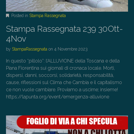
Posted in
Stampa Rassegnata
Stampa Rassegnata 239 30Ott-
4Nov
by
StampaRassegnata
on
4 Novembre 2023
In questo “pillolo”: l’ALLUVIONE della Toscana e della
Piana Fiorentina sui giornali di cronaca locale. Morti,
dispersi, danni, soccorsi, solidarietà, responsabilità,
cause, riflessioni sul Clima che Cambia e il capitalismo
ce non vuole cambiare. Proviamo a uscirne; insieme!
https://lapunta.org/event/emergenza-alluvione