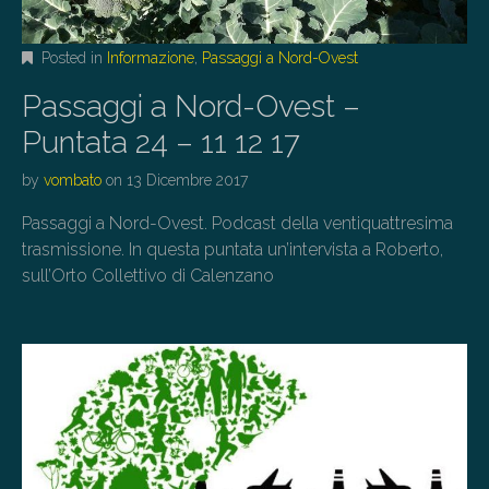
Posted in
Informazione
,
Passaggi a Nord-Ovest
Passaggi a Nord-Ovest –
Puntata 24 – 11 12 17
by
vombato
on
13 Dicembre 2017
Passaggi a Nord-Ovest. Podcast della ventiquattresima
trasmissione. In questa puntata un’intervista a Roberto,
sull’Orto Collettivo di Calenzano