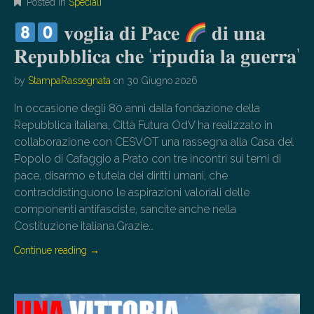
Posted in
Speciali
𝐯𝐨𝐠𝐥𝐢𝐚 𝐝𝐢 𝐏𝐚𝐜𝐞
𝐝𝐢 𝐮𝐧𝐚
𝐑𝐞𝐩𝐮𝐛𝐛𝐥𝐢𝐜𝐚 𝐜𝐡𝐞 ‘𝐫𝐢𝐩𝐮𝐝𝐢𝐚 𝐥𝐚 𝐠𝐮𝐞𝐫𝐫𝐚’
by
StampaRassegnata
on
30 Giugno 2026
In occasione degli 80 anni dalla fondazione della
Repubblica italiana, Città Futura OdV ha realizzato in
collaborazione con CESVOT una rassegna alla Casa del
Popolo di Cafaggio a Prato con tre incontri sui temi di
pace, disarmo e tutela dei diritti umani, che
contraddistinguono le aspirazioni valoriali delle
componenti antifasciste, sancite anche nella
Costituzione italiana.Grazie…
Continue reading
→