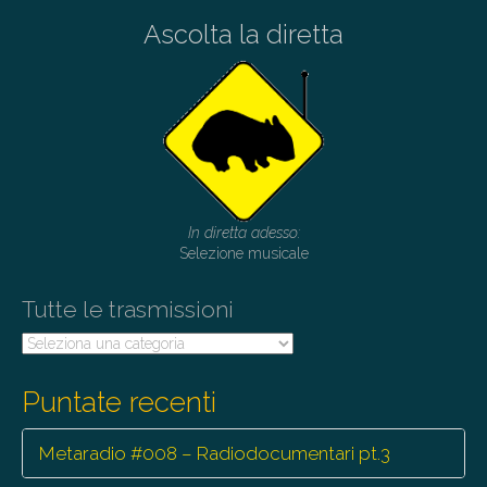
s
n
Ascolta la diretta
a
v
i
g
a
t
i
o
In diretta adesso:
n
Selezione musicale
Tutte le trasmissioni
Tutte
le
trasmissioni
Puntate recenti
Metaradio #008 – Radiodocumentari pt.3