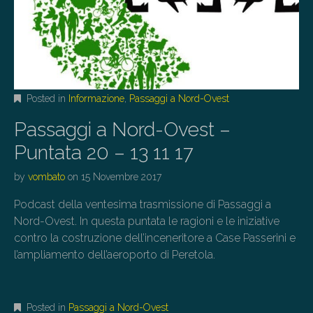
Posted in
Informazione
,
Passaggi a Nord-Ovest
Passaggi a Nord-Ovest –
Puntata 20 – 13 11 17
by
vombato
on
15 Novembre 2017
Podcast della ventesima trasmissione di Passaggi a
Nord-Ovest. In questa puntata le ragioni e le iniziative
contro la costruzione dell’inceneritore a Case Passerini e
l’ampliamento dell’aeroporto di Peretola.
Posted in
Passaggi a Nord-Ovest