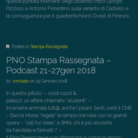
questa puntata interventi degli urbanisti critici Giorgio
Pizziolo e Antonio Fiorentino sulla variante di Castello e
le conseguenze per il quadrante Nord-Ovest di Firenze.
Posted in
Stampa Rassegnata
PNO Stampa Rassegnata –
Podcast 21-27gen 2018
by
vombato
on
29 Gennaio 2018
In questo pillolo: – soldi cazzi &
palazzi: un affare chiamato “studenti” –
Incenerire ammala tutt@, anche i pisani. Senti…senti il CNR
– Banca Intesa “regala” le rampe ma ruba con le grandi
opere – “call for ideas” a SMN; chi è più vincente
tra Nardella e Farinetti ? –
Il Bike Sharing ha le sue vittime ma la colpa la danno