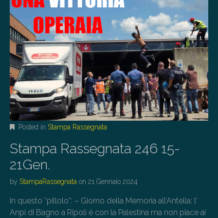
Posted in
Stampa Rassegnata
Stampa Rassegnata 246 15-
21Gen.
by
StampaRassegnata
on
21 Gennaio 2024
In questo “pillolo”: – Giorno della Memoria all’Antella: l’
Anpi di Bagno a Ripoli è con la Palestina ma non piace ai