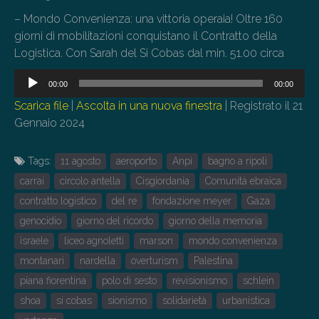
– Mondo Convenienza: una vittoria operaia! Oltre 160
giorni di mobilitazioni conquistano il Contratto della
Logistica. Con Sarah del Si Cobas dal min. 51.00 circa
Audio
00:00
00:00
Player
Scarica file
|
Ascolta in una nuova finestra
|
Registrato il 21
Gennaio 2024
Tags:
11 agosto
aeroporto
Anpi
bagno a ripoli
carrai
circolo antella
Cisgiordania
Comunità ebraica
contratto logistico
del re
fondazione meyer
Gaza
genocidio
giorno del ricordo
giorno della memoria
israele
liceo agnoletti
marson
mondo convenienza
montanari
nardella
overturism
Palestina
piana fiorentina
polo di sesto
revisionismo
schlein
shoa
si cobas
sionismo
solidarietà
urbanistica