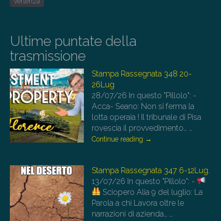
vertenza
Ultime puntate della
trasmissione
Stampa Rassegnata 348 20-
26Lug
28/07/26
In questo "Pillolo": -
Acca- Seano: Non si ferma la
lotta operaia ! Il tribunale di Pisa
rovescia il provvedimento…
…
Continue reading
→
Stampa Rassegnata 347 6-12Lug.
13/07/26
In questo "Pillolo": -
Sciopero Alia 9 del luglio: La
Parola a chi Lavora oltre le
narrazioni di azienda…
…