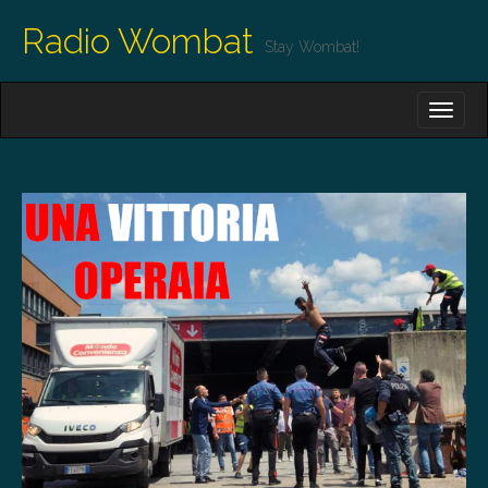
Radio Wombat
Stay Wombat!
M
S
K
A
I
I
P
T
N
O
M
C
O
E
N
N
T
E
U
N
T