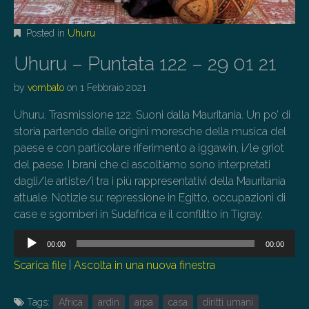
Posted in
Uhuru
Uhuru – Puntata 122 – 29 01 21
by
vombato
on
1 Febbraio 2021
Uhuru. Trasmissione 122. Suoni dalla Mauritania. Un po’ di
storia partendo dalle origini moresche della musica del
paese e con particolare riferimento a iggawin, i/le griot
del paese. I brani che ci ascoltiamo sono interpretati
dagli/le artiste/i tra i più rappresentativi della Mauritania
attuale. Notizie su: repressione in Egitto, occupazioni di
case e sgomberi in Sudafrica e il conflitto in Tigray.
Audio
00:00
00:00
Player
Scarica file
|
Ascolta in una nuova finestra
Tags:
Africa
ardin
arpa
casa
diritti umani