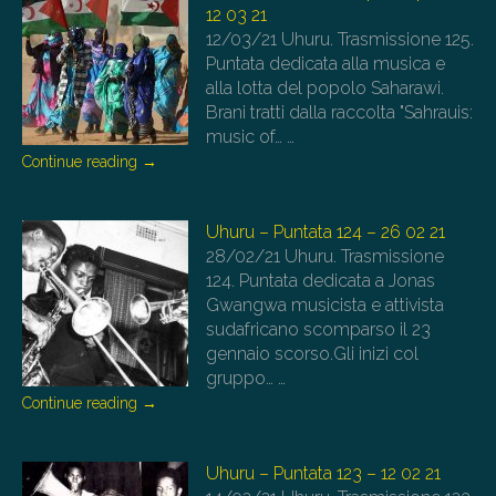
12 03 21
12/03/21
Uhuru. Trasmissione 125.
Puntata dedicata alla musica e
alla lotta del popolo Saharawi.
Brani tratti dalla raccolta "Sahrauis:
music of…
…
Continue reading
→
Uhuru – Puntata 124 – 26 02 21
28/02/21
Uhuru. Trasmissione
124. Puntata dedicata a Jonas
Gwangwa musicista e attivista
sudafricano scomparso il 23
gennaio scorso.Gli inizi col
gruppo…
…
Continue reading
→
Uhuru – Puntata 123 – 12 02 21