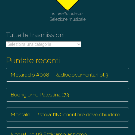
a
t
In diretta adesso:
i
Selezione musicale
o
Tutte le trasmissioni
n
Tutte
le
trasmissioni
Puntate recenti
Metaradio #008 – Radiodocumentari pt.3
Buongiorno Palestina 173
Montale – Pistoia: l’INCeneritore deve chiudere !
Nervature 118 Estiviamo assieme