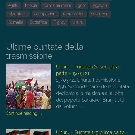
egitto
Etiopia
formiche rosse
griot
iggawin
Mauritania
occupazioni
repressione
sgomberi
Somalia
Sudafrica
Tigray
uhuru
Ultime puntate della
trasmissione
Uhuru – Puntata 125 seconda
parte – 19 03 21
19/03/21
Uhuru. Trasmissione
125b. Seconda parte della puntata
dedicata alla musica e alla lotta
del popolo Saharawi. Brani tratti
dai volumi…
…
Continue reading
→
Uhuru – Puntata 125 prima parte –