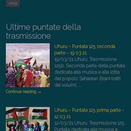
vinile
Ultime puntate della
trasmissione
Uhuru – Puntata 125 seconda
parte – 19 03 21
19/03/21
Uhuru. Trasmissione
125b. Seconda parte della puntata
dedicata alla musica e alla lotta
del popolo Saharawi. Brani tratti
dai volumi…
…
Continue reading
→
Uhuru – Puntata 125 prima parte –
12 03 21
12/03/21
Uhuru. Trasmissione 125.
Puntata dedicata alla musica e