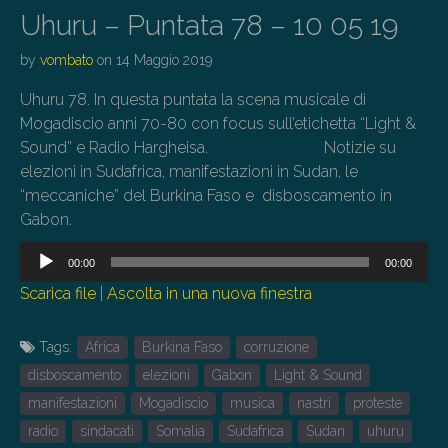
Uhuru – Puntata 78 – 10 05 19
by
vombato
on
14 Maggio 2019
Uhuru 78. In questa puntata la scena musicale di
Mogadiscio anni 70-80 con focus sull’etichetta “Light &
Sound” e Radio Hargheisa. Notizie su
elezioni in Sudafrica, manifestazioni in Sudan, le
“meccaniche” del Burkina Faso e disboscamento in
Gabon.
Audio
00:00
00:00
Player
Scarica file
|
Ascolta in una nuova finestra
Tags:
Africa
Burkina Faso
corruzione
disboscamento
elezioni
Gabon
Light & Sound
manifestazioni
Mogadiscio
musica
nastri
proteste
radio
sindacati
Somalia
Sudafrica
Sudan
uhuru