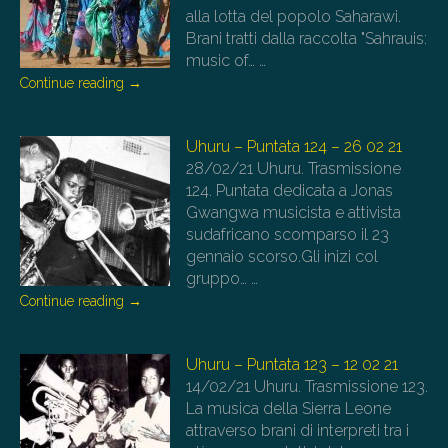
alla lotta del popolo Saharawi.
Brani tratti dalla raccolta "Sahrauis:
music of…
…
Continue reading
→
Uhuru – Puntata 124 – 26 02 21
28/02/21
Uhuru. Trasmissione
124. Puntata dedicata a Jonas
Gwangwa musicista e attivista
sudafricano scomparso il 23
gennaio scorso.Gli inizi col
gruppo…
…
Continue reading
→
Uhuru – Puntata 123 – 12 02 21
14/02/21
Uhuru. Trasmissione 123.
La musica della Sierra Leone
attraverso brani di interpreti tra i