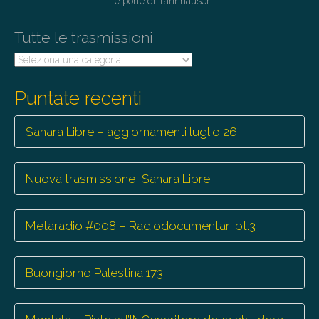
Le porte di Tannhäuser
o
Tutte le trasmissioni
n
Tutte
le
trasmissioni
Puntate recenti
Sahara Libre – aggiornamenti luglio 26
Nuova trasmissione! Sahara Libre
Metaradio #008 – Radiodocumentari pt.3
Buongiorno Palestina 173