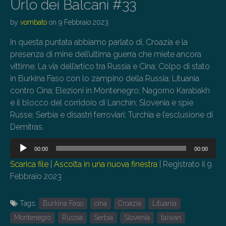
Urlo dei Balcani #33
by
vombato
on
9 Febbraio 2023
In questa puntata abbiamo parlato di, Croazia e la
presenza di mine dell’ultima guerra che miete ancora
vittime; La via dell’artico tra Russia e Cina; Colpo di stato
in Burkina Faso con lo zampino della Russia; Lituania
contro Cina; Elezioni in Montenegro; Nagorno Karabakh
e il blocco del corridoio di Lanchin; Slovenia e spie
Russe; Serbia e disastri ferroviari; Turchia e l’esclusione di
Demitras.
Audio
00:00
00:00
Player
Scarica file
|
Ascolta in una nuova finestra
|
Registrato il 9
Febbraio 2023
Tags:
Burkina Faso
cina
Croazia
Lituania
Montenegro
Russia
Serbia
Slovenia
taiwan