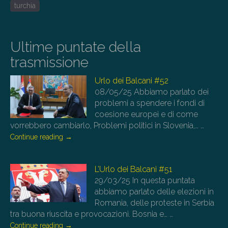
turchia
Ultime puntate della
trasmissione
Urlo dei Balcani #52
08/05/25
Abbiamo parlato dei
problemi a spendere i fondi di
coesione europei e di come
vorrebbero cambiarlo, Problemi politici in Slovenia,…
…
Continue reading
→
L’Urlo dei Balcani #51
29/03/25
In questa puntata
abbiamo parlato delle elezioni in
Romania, delle proteste in Serbia
tra buona riuscita e provocazioni. Bosnia e…
…
Continue reading
→