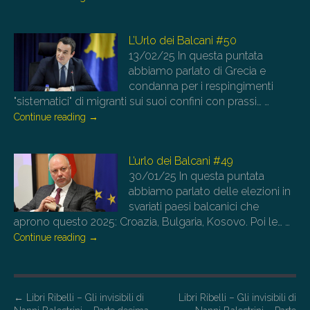
L’Urlo dei Balcani #50
13/02/25
In questa puntata
abbiamo parlato di Grecia e
condanna per i respingimenti
"sistematici" di migranti sui suoi confini con prassi…
…
Continue reading
→
L’urlo dei Balcani #49
30/01/25
In questa puntata
abbiamo parlato delle elezioni in
svariati paesi balcanici che
aprono questo 2025: Croazia, Bulgaria, Kosovo. Poi le…
…
Continue reading
→
P
←
Libri Ribelli – Gli invisibili di
Libri Ribelli – Gli invisibili di