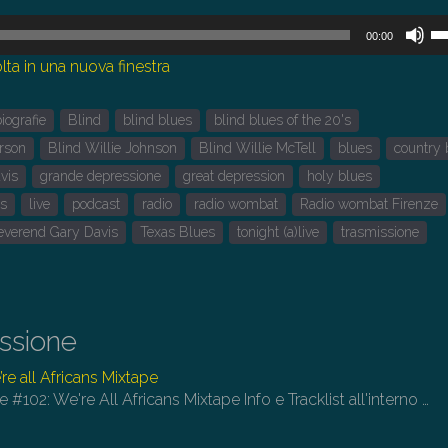
U
00:00
i
lta in una nuova finestra
tas
fr
biografie
Blind
blind blues
blind blues of the 20's
su
pe
rson
Blind Willie Johnson
Blind Willie McTell
blues
country 
au
vis
grande depressione
great depression
holy blues
o
ss
live
podcast
radio
radio wombat
Radio wombat Firenze
di
everend Gary Davis
Texas Blues
tonight (a)live
trasmissione
il
vo
issione
re all Africans Mixtape
e #102: We're All Africans Mixtape Info e Tracklist all'interno
…