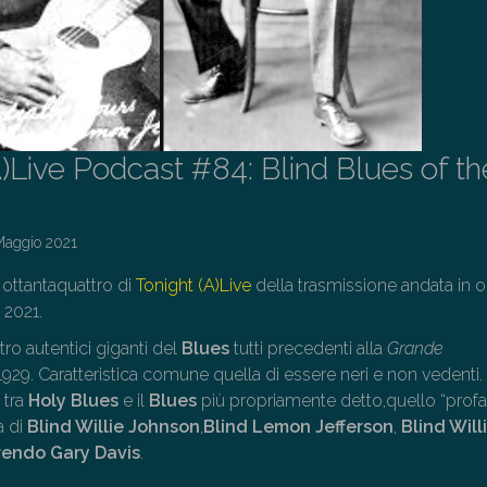
A)Live Podcast #84: Blind Blues of th
Maggio 2021
ttantaquattro di
Tonight (A)Live
della trasmissione andata in 
 2021.
ro autentici giganti del
Blues
tutti precedenti alla
Grande
1929. Caratteristica comune quella di essere neri e non vedenti.
 tra
Holy Blues
e il
Blues
più propriamente detto,quello “profa
a di
Blind Willie Johnson
,
Blind Lemon Jefferson
,
Blind Will
endo Gary Davis
.