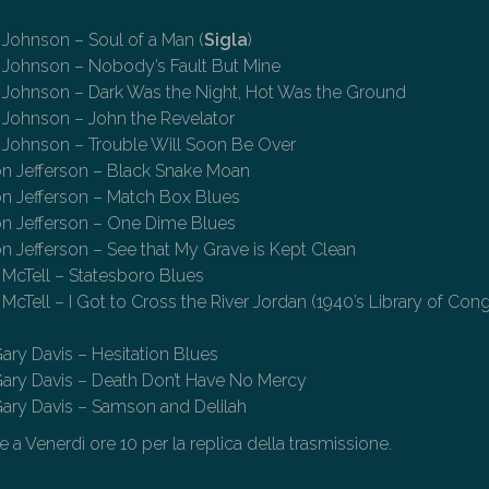
e Johnson – Soul of a Man (
Sigla
)
e Johnson – Nobody’s Fault But Mine
ie Johnson – Dark Was the Night, Hot Was the Ground
e Johnson – John the Revelator
e Johnson – Trouble Will Soon Be Over
n Jefferson – Black Snake Moan
n Jefferson – Match Box Blues
n Jefferson – One Dime Blues
 Jefferson – See that My Grave is Kept Clean
e McTell – Statesboro Blues
e McTell – I Got to Cross the River Jordan (1940’s Library of Con
ary Davis – Hesitation Blues
ary Davis – Death Don’t Have No Mercy
ary Davis – Samson and Delilah
e a Venerdì ore 10 per la replica della trasmissione.