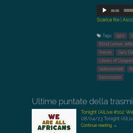
Audio
00:00
Player
Scarica file
|
Asco
Tags:
1920
Blind Lemon Jeffe
firenze
Gary Da
Library of Congre
radiowombat
R
trasmissioni
Ultime puntate della trasm
Tonight (A)Live #102: We’
08/04/23
Tonight (A)Liv
Continue reading
→