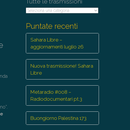
Tutte le trasmissioni
Tutte
le
trasmissioni
Puntate recenti
Sahara Libre –
e
aggiornamenti luglio 26
Nuova trasmissione! Sahara
Libre
onda
Metaradio #008 –
Radiodocumentari pt.3
no”.
ie
Buongiorno Palestina 173