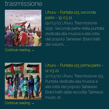
trasmissione
Uhuru – Puntata 125 seconda
parte – 19 03 21
19/03/21
Uhuru. Trasmissione
125b. Seconda parte della puntata
dedicata alla musica e alla lotta
del popolo Saharawi. Brani tratti
dai volumi…
…
Continue reading
→
Uhuru – Puntata 125 prima parte –
12 03 21
12/03/21
Uhuru. Trasmissione 125.
Puntata dedicata alla musica e
alla lotta del popolo Saharawi.
Brani tratti dalla raccolta "Sahrauis:
music of…
…
Continue reading
→