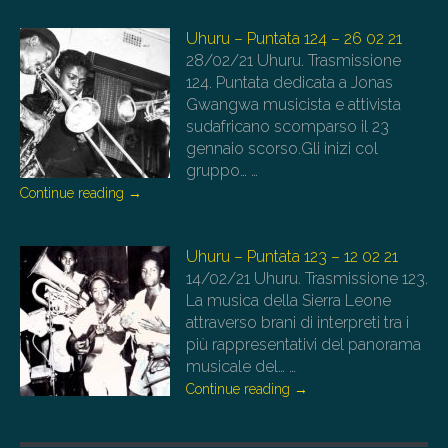
Uhuru – Puntata 124 – 26 02 21
28/02/21
Uhuru. Trasmissione
124. Puntata dedicata a Jonas
Gwangwa musicista e attivista
sudafricano scomparso il 23
gennaio scorso.Gli inizi col
gruppo…
…
Continue reading
→
Uhuru – Puntata 123 – 12 02 21
14/02/21
Uhuru. Trasmissione 123.
La musica della Sierra Leone
attraverso brani di interpreti tra i
più rappresentativi del panorama
musicale del…
…
Continue reading
→