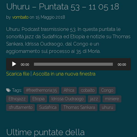
Uhuru – Puntata 53 – 11 05 18
by
vombato
on
15 Maggio 2018
Uhuru. Podcast trasmissione 53. In questa puntata le
sonorità jazz da Sudafrica ed Etiopia e notizie su Thomas
Sankara, Idrissa Oudraogo, dal Congo e un
aggiornamento sul processo ai 35 di Moria.
Audio
00:00
00:00
Player
Scarica file
|
Ascolta in una nuova finestra
Tags:
#freethemoria35
Africa
cobalto
Congo
Ethiojazz
Etiopia
Idrissa Oudraogo
jazz
miniere
sfruttamento
Sudafrica
Thomas Sankara
uhuru
Ultime puntate della