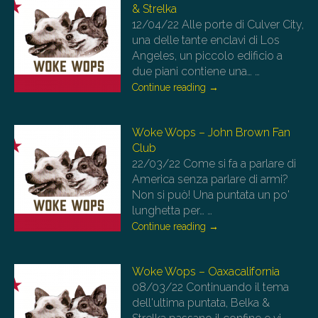
& Strelka
12/04/22
Alle porte di Culver City,
una delle tante enclavi di Los
Angeles, un piccolo edificio a
due piani contiene una…
…
Continue reading
→
Woke Wops – John Brown Fan
Club
22/03/22
Come si fa a parlare di
America senza parlare di armi?
Non si può! Una puntata un po'
lunghetta per…
…
Continue reading
→
Woke Wops – Oaxacalifornia
08/03/22
Continuando il tema
dell'ultima puntata, Belka &