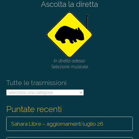
Ascolta la diretta
n
a
v
i
g
a
t
In diretta adesso:
i
Selezione musicale
o
Tutte le trasmissioni
n
Tutte
le
trasmissioni
Puntate recenti
Sahara Libre – aggiornamenti luglio 26