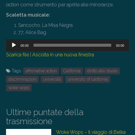
action
come strumento per aprirla alle minoranze.
Scaletta musicale:
Sancocho, La Misa Negra
77, Alice Bag
Audio
00:00
00:00
Player
Scarica file
|
Ascolta in una nuova finestra
Tags:
affirmative action
California
diritto allo studio
discriminazioni
università
university of california
woke wops
Ultime puntate della
trasmissione
Woke Wops – Il viaggio di Belka