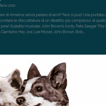
Marzo 2022
are di America senza parlare di armi? Non si può! Una puntata 
contare le sfaccettature di un dibattito più complesso di quell
w pew! Scaletta musicale: John Brown’s body, Pete Seeger This 
sh Gambino Hey Joe, Lee Moses John Brown, Bob…
→