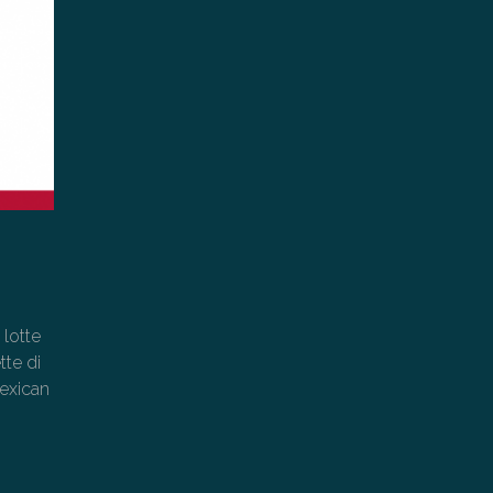
 lotte
tte di
Mexican