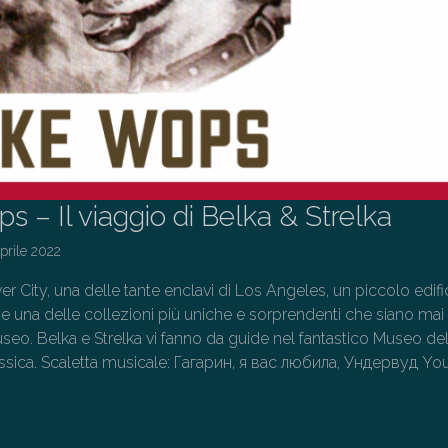
 – Il viaggio di Belka & Strelka
prile 2022
ver City, una delle tante enclavi di Los Angeles, un piccolo edifi
e una delle collezioni più uniche e sorprendenti che siano mai 
seo. Belka e Strelka vi fanno da guide nel fantastico Museo del
ssica. Scaletta musicale: Гагарин, я вас любила, Ундервуд You
→