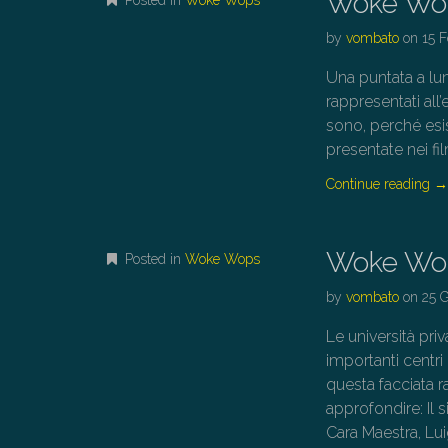
Woke Wop
Posted in
Woke Wops
by
vombato
on
15 
Una puntata a lu
rappresentati all
sono, perché es
presentate nei fi
Continue reading
Woke Wop
Posted in
Woke Wops
by
vombato
on
25 
Le università pri
importanti centri
questa facciata r
approfondire: Il 
Cara Maestra, Lu