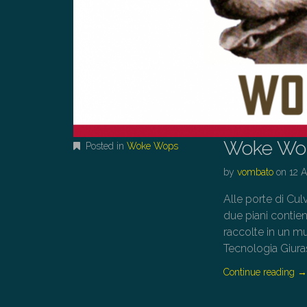
Woke Wops
Posted in
Woke Wops
by
vombato
on
12 A
Alle porte di Cul
due piani contien
raccolte in un mu
Tecnologia Giura
Continue reading