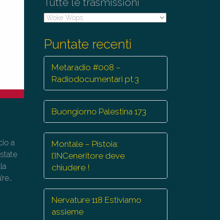
Tutte le trasmissioni
Tutte
le
trasmissioni
Puntate recenti
Metaradio #008 –
Radiodocumentari pt.3
Buongiorno Palestina 173
cio a
Montale – Pistoia:
state
l’INCeneritore deve
la
chiudere !
’re…
Nervature 118 Estiviamo
assieme