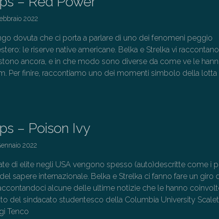
s – Red Power
Febbraio 2022
ngo dovuta che ci porta a parlare di uno dei fenomeni peggio
’estero: le riserve native americane. Belka e Strelka vi raccontan
istono ancora, e in che modo sono diverse da come ve le han
lm. Per finire, raccontiamo uno dei momenti simbolo della lotta 
→
s – Poison Ivy
Gennaio 2022
vate di elite negli USA vengono spesso (auto)descritte come i p
 del sapere internazionale. Belka e Strelka ci fanno fare un giro 
accontandoci alcune delle ultime notizie che le hanno coinvolt
sito del sindacato studentesco della Columbia University Scalet
igi Tenco