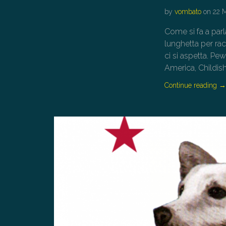
by
vombato
on
22 
Come si fa a parl
lunghetta per rac
ci si aspetta. Pe
America, Childi
Continue reading