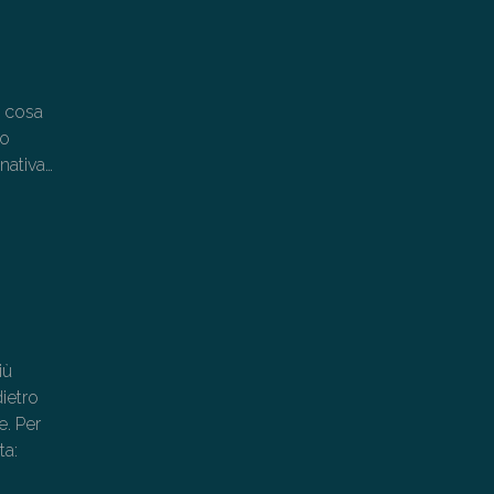
o cosa
no
nativa…
iù
dietro
e. Per
ta: