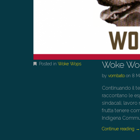
Woke Wop
Posted in
Woke Wops
by
vombato
on
8 M
Continuando il te
raccontano le esp
sindacali, lavoro
frutta tenere co
Indígena Communi
Continue reading