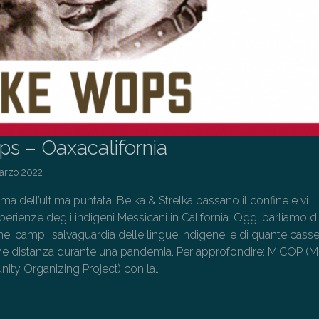
s – Oaxacalifornia
arzo 2022
ma dell’ultima puntata, Belka & Strelka passano il confine e vi
erienze degli indigeni Messicani in California. Oggi parliamo di
 nei campi, salvaguardia delle lingue indigene, e di quante casse
me distanza durante una pandemia. Per approfondire: MICOP (
ty Organizing Project) con la…
→