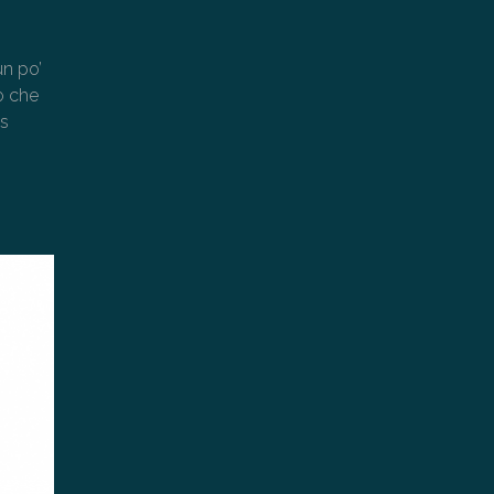
un po’
o che
is