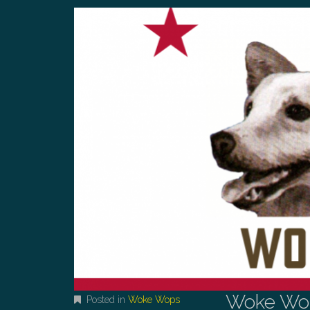
Woke Wop
Posted in
Woke Wops