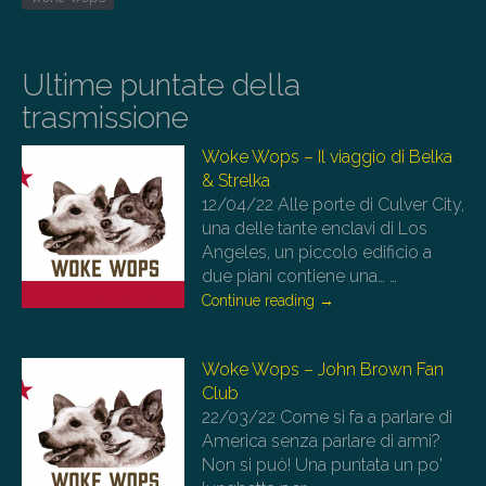
Ultime puntate della
trasmissione
Woke Wops – Il viaggio di Belka
& Strelka
12/04/22
Alle porte di Culver City,
una delle tante enclavi di Los
Angeles, un piccolo edificio a
due piani contiene una…
…
Continue reading
→
Woke Wops – John Brown Fan
Club
22/03/22
Come si fa a parlare di
America senza parlare di armi?
Non si può! Una puntata un po'