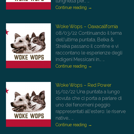
lunghetta per…
…
Continue reading
→
Woke Wops – Oaxacalifornia
08/03/22
Continuando il tema
dell'ultima puntata, Belka &
Strelka passano il confine e vi
raccontano le esperienze degli
indigeni Messicani in…
…
Continue reading
→
Woke Wops – Red Power
15/02/22
Una puntata a lungo
dovuta che ci porta a parlare di
uno dei fenomeni peggio
rappresentati all'estero: le riserve
native…
…
Continue reading
→