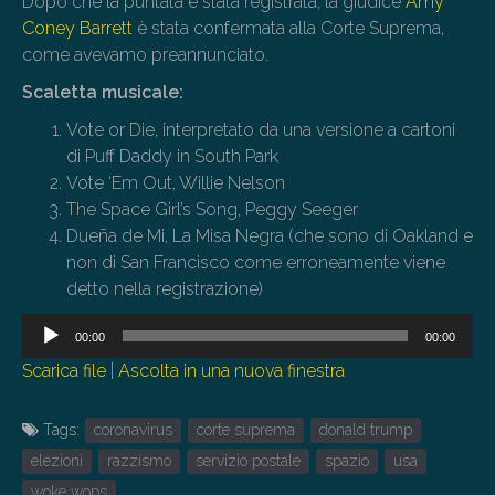
Dopo che la puntata è stata registrata, la giudice
Amy
Coney Barrett
è stata confermata alla Corte Suprema,
come avevamo preannunciato.
Scaletta musicale:
Vote or Die, interpretato da una versione a cartoni
di Puff Daddy in South Park
Vote ‘Em Out, Willie Nelson
The Space Girl’s Song, Peggy Seeger
Dueña de Mi, La Misa Negra (che sono di Oakland e
non di San Francisco come erroneamente viene
detto nella registrazione)
Audio
00:00
00:00
Player
Scarica file
|
Ascolta in una nuova finestra
Tags:
coronavirus
corte suprema
donald trump
elezioni
razzismo
servizio postale
spazio
usa
woke wops