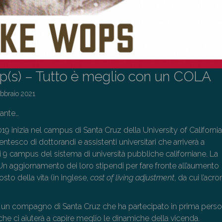
(s) – Tutto è meglio con un COLA
ebbraio 2021
zante…
 inizia nel campus di Santa Cruz della University of Californi
esco di dottorandi e assistenti universitari che arriverà a
 i 9 campus del sistema di università pubbliche californiane. La
Un aggiornamento dei loro stipendi per fare fronte all’aumento
sto della vita (in inglese,
cost of living adjustment
, da cui l’acr
un compagno di Santa Cruz che ha partecipato in prima perso
che ci aiuterà a capire meglio le dinamiche della vicenda.