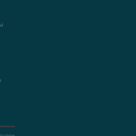
vi
o
9/2/2021