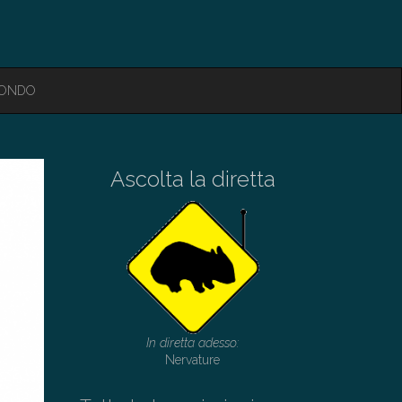
MONDO
Ascolta la diretta
In diretta adesso:
Nervature