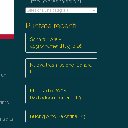
Tutte le trasmissioni
Tutte
le
trasmissioni
Puntate recenti
Sahara Libre –
aggiornamenti luglio 26
Nuova trasmissione! Sahara
Libre
a un
Metaradio #008 –
Radiodocumentari pt.3
onimo
Buongiorno Palestina 173
na alla