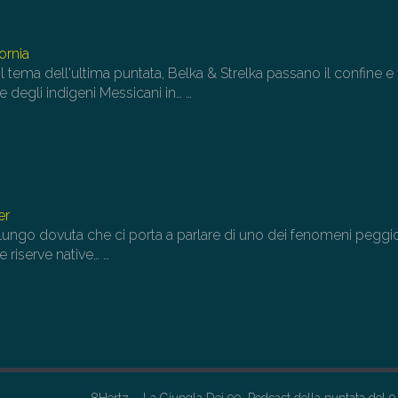
ornia
 tema dell'ultima puntata, Belka & Strelka passano il confine e 
 degli indigeni Messicani in…
…
er
lungo dovuta che ci porta a parlare di uno dei fenomeni peggi
le riserve native…
…
8Hertz – La Giungla Dei 90. Podcast della puntata del 