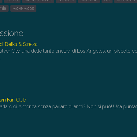
su
pe
rnia
woke wops
au
o
di
issione
il
i Belka & Strelka
vo
ulver City, una delle tante enclavi di Los Angeles, un piccolo edi
…
wn Fan Club
arlare di America senza parlare di armi? Non si può! Una punta