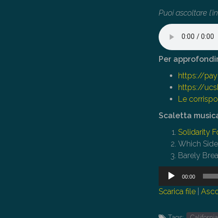
Puoi ascoltare l’i
Per approfondi
https://p
https://uc
Le corrisp
Scaletta music
Solidarity F
Which Side 
Barely Bre
Audio
00:00
Player
Scarica file
|
Asco
Tags:
Californi