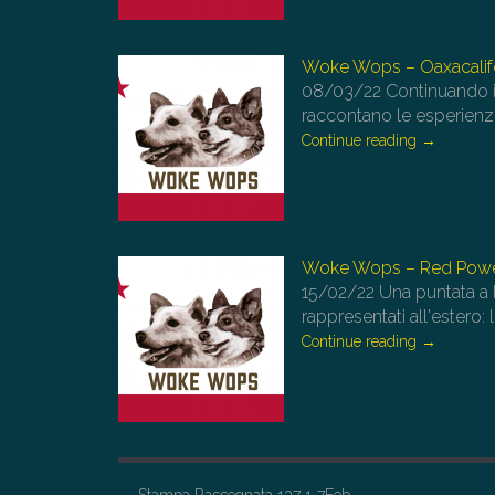
Woke Wops – Oaxacalif
08/03/22
Continuando il
raccontano le esperienze
Continue reading
→
Woke Wops – Red Pow
15/02/22
Una puntata a 
rappresentati all'estero: 
Continue reading
→
←
Stampa Rassegnata 137 1-7Feb