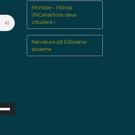
Montale – Pistoia:
l’INCeneritore deve
chiudere !
Nervature 118 Estiviamo
assieme
sa
ti
eccia