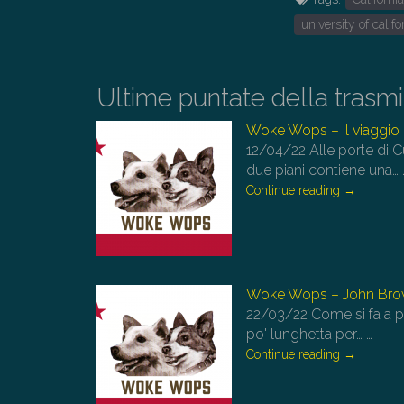
university of califo
Ultime puntate della trasm
Woke Wops – Il viaggio d
12/04/22
Alle porte di C
due piani contiene una…
Continue reading
→
Woke Wops – John Bro
22/03/22
Come si fa a p
po' lunghetta per…
…
Continue reading
→