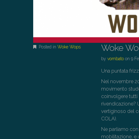
Woke Wop
Posted in
Woke Wops
by
vombato
on
9 F
Una puntata friz
Nel novembre 2019
movimento student
coinvolgere tutti
rivendicazione? 
vertiginoso del co
COLA).
Ne parliamo con 
mobilitazione, e 